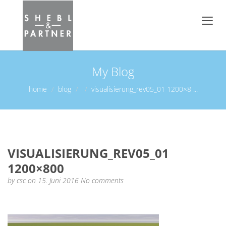
My Blog
home
blog
visualisierung_rev05_01 1200×8 ...
VISUALISIERUNG_REV05_01
1200×800
by
csc
on 15. Juni 2016
No comments